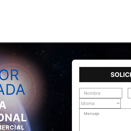
Nosot
Cobranzas Comerciales
Litigio De Cob
JOR
SOLIC
ADA
A
ONAL
MERCIAL