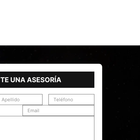
ros
Servicios
Recursos
Contacto
855-968-4958
ranza De Deudas
Investigación De Activos
Cobranzas Internacionales
ITE UNA ASESORÍA